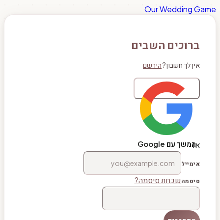
Our Wedding Game
ברוכים השבים
אין לך חשבון?
הירשם
המשך עם Google
או
אימייל
שכחת סיסמה?
סיסמה